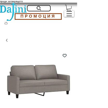
преди затварящото
ПРОМОЦИЯ