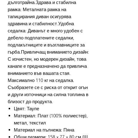
дълготрайна.Здрава и стабилна
рамка: Металната рамка на
тапицирания диван осигурява
здравина и стабилност.Удобна
седалка: Диванът е много удобен с
дебело подплатените седалки,
подлакътниците и възглавниците за
гърба.Привличащ вниманието дизайн:
С изчистен, но модерен дизайн, това
канапе е предназначено да привлича
вниманието във вашата стая.
Максимално 110 кг на седалка.
Съобразете се с риска от открит огън
и други източници на силна топлина в
близост до продукта.
Цвят: Таупе
Материал: Плат (100% полиестер),
метал, текстил
Материал на пълнежа: Пяна
Общи размери: 158 x 77 x 80 см (Ш