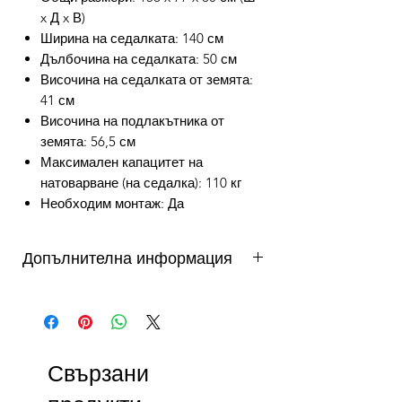
x Д x В)
Ширина на седалката: 140 см
Дълбочина на седалката: 50 см
Височина на седалката от земята:
41 см
Височина на подлакътника от
земята: 56,5 см
Максимален капацитет на
натоварване (на седалка): 110 кг
Необходим монтаж: Да
Допълнителна информация
от 3 до 10 работни дни - важи за
продукти налични в складовете на
DAFINI. Продукти на склад в България
се доставят от 3 до 5 работни дни,
Свързани
продукти на склад в чужбина до 10
работни дни. Виж още...