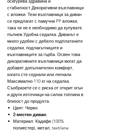
осигурява здравина и
стабилност.Декоративни възглавници
с вложки: Тези възглавници за диван
се предлагат с памучни PP вложки,
така че не е необходимо да купувате
пълнеж.Удобна седалка: Диванът е
много удобен с дебело подплатените
седалки, подлакътниците и
възглавниците за гърба. Освен това
декоративните възглавници могат да
добавят допълнителен комфорт,
когато сте седнали или легнали.
Максимално 110 кг на седалка.
Съобразете се с риска от открит огън
и други източници на силна топлина в
близост до продукта.
Цвят: Черен
2-местен диван:
Материал: Кадифе (100%
полиестер), метал, textilene