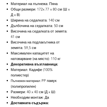
Материал на пълнежа: Пяна
Общи размери: 172x 77 x 80 см (Ш x
Д x В)
Ширина на седалката: 140 см
Дълбочина на седалката: 50 см
Височина на седалката от земята:
41 см
Височина на подлакътника от
земята: 59,5 см
Максимален капацитет на
натоварване (на място): 110 кг
Декоративна възглавница:
Материал: Кадифе (100%
полиестер)
PP памук
Пълнежен материал:
(полипропилен)
Размери: 40 x 40 см (Д x Ш)
Необходим монтаж: Да
Доставката съдържа: