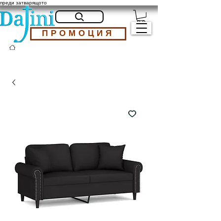
преди затварящото
ПРОМОЦИЯ