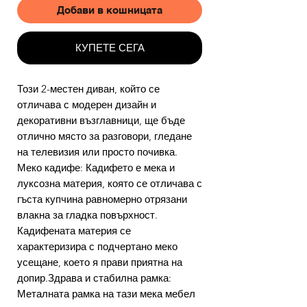
Добави в кошницата
КУПЕТЕ СЕГА
Този 2-местен диван, който се
отличава с модерен дизайн и
декоративни възглавници, ще бъде
отлично място за разговори, гледане
на телевизия или просто почивка.
Меко кадифе: Кадифето е мека и
луксозна материя, която се отличава с
гъста купчина равномерно отрязани
влакна за гладка повърхност.
Кадифената материя се
характеризира с подчертано меко
усещане, което я прави приятна на
допир.Здрава и стабилна рамка:
Металната рамка на тази мека мебел