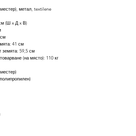
естер), метал, textilene
м (Ш x Д x В)
м
 см
мята: 41 см
 земята: 59,5 см
оварване (на място): 110 кг
иестер)
(полипропилен)
и