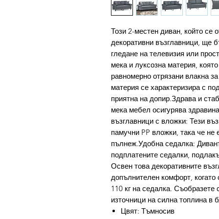
Този 2-местен диван, който се 
декоративни възглавници, ще б
гледане на телевизия или прос
мека и луксозна материя, която
равномерно отрязани влакна за
материя се характеризира с по
приятна на допир.Здрава и ста
мека мебел осигурява здравина
възглавници с вложки: Тези въз
памучни PP вложки, така че не
пълнеж.Удобна седалка: Диванъ
подплатените седалки, подлакъ
Освен това декоративните възг
допълнителен комфорт, когато 
110 кг на седалка. Съобразете с
източници на силна топлина в б
Цвят: Тъмносив