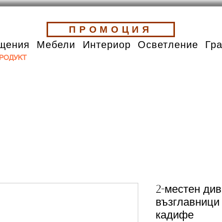
ПРОМОЦИЯ
щения
Мебели
Интериор
Осветление
Гр
РОДУКТ
2-местен див
възглавници
кадифе