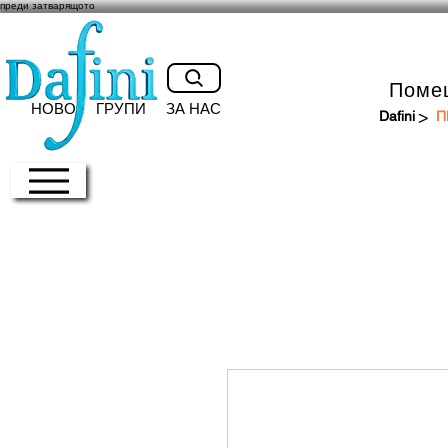
преди затварящото
Поме
НОВО
ГРУПИ
ЗА НАС
>
Dafini
П