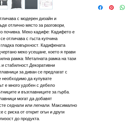
отличава с модерен дизайн и
ъде отлично място за разговори,
то почивка. Меко кадифе: Кадифето е
 се отличава с гъста купчина
 гладка повърхност. Кадифената
дчертано меко усещане, което я прави
билна рамка: Металната рамка на тази
 и стабилност.Декоративни
главници за диван се предлагат с
 е необходимо да купувате
т е много удобен с дебело
тниците и възглавниците за гърба.
лавници могат да добавят
сте седнали или легнали. Максимално
е с риска от открит огън и други
лизост до продукта.