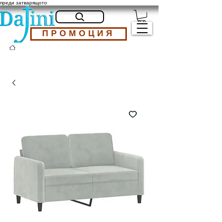
преди затварящото
ПРОМОЦИЯ