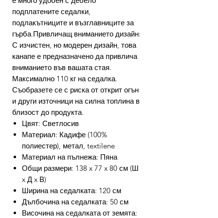
е много удобен с дебело
подплатените седалки,
подлакътниците и възглавниците за
гърба.Привличащ вниманието дизайн:
С изчистен, но модерен дизайн, това
канапе е предназначено да привлича
вниманието във вашата стая.
Максимално 110 кг на седалка.
Съобразете се с риска от открит огън
и други източници на силна топлина в
близост до продукта.
Цвят: Светлосив
Материал: Кадифе (100%
полиестер), метал, textilene
Материал на пълнежа: Пяна
Общи размери: 138 x 77 x 80 см (Ш
x Д x В)
Ширина на седалката: 120 см
Дълбочина на седалката: 50 см
Височина на седалката от земята: