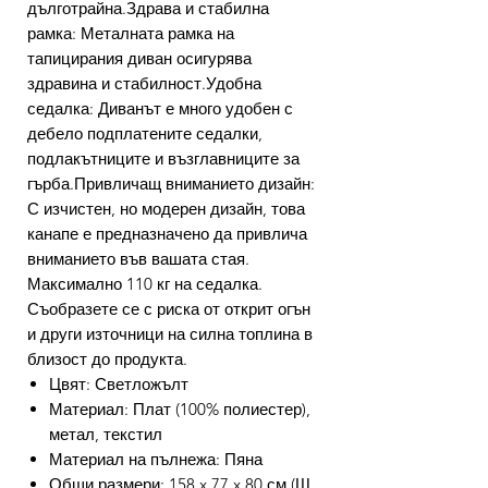
дълготрайна.Здрава и стабилна
рамка: Металната рамка на
тапицирания диван осигурява
здравина и стабилност.Удобна
седалка: Диванът е много удобен с
дебело подплатените седалки,
подлакътниците и възглавниците за
гърба.Привличащ вниманието дизайн:
С изчистен, но модерен дизайн, това
канапе е предназначено да привлича
вниманието във вашата стая.
Максимално 110 кг на седалка.
Съобразете се с риска от открит огън
и други източници на силна топлина в
близост до продукта.
Цвят: Светложълт
Материал: Плат (100% полиестер),
метал, текстил
Материал на пълнежа: Пяна
Общи размери: 158 x 77 x 80 см (Ш