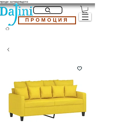
преди затварящото
ПРОМОЦИЯ