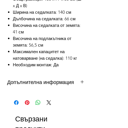
x Д x В)
Ширина на седалката: 140 см
Дълбочина на седалката: 66 см
Височина на седалката от земята:
41 см
Височина на подлакътника от
земята: 56,5 см
Максимален капацитет на
натоварване (на седалка): 110 кг
Необходим монтаж: Да
Допълнителна информация
от 3 до 10 работни дни - важи за
продукти налични в складовете на
DAFINI. Продукти на склад в България
се доставят от 3 до 5 работни дни,
Свързани
продукти на склад в чужбина до 10
работни дни. Виж още...