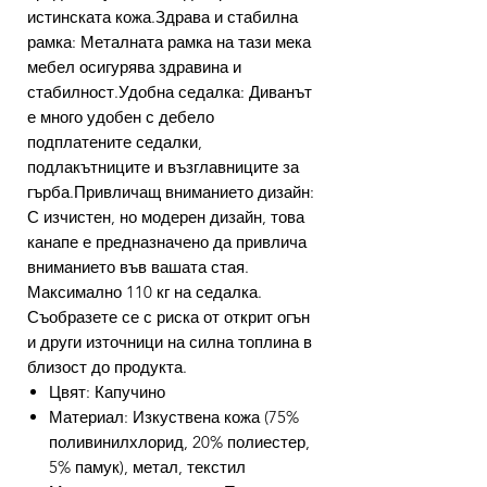
истинската кожа.Здрава и стабилна
рамка: Металната рамка на тази мека
мебел осигурява здравина и
стабилност.Удобна седалка: Диванът
е много удобен с дебело
подплатените седалки,
подлакътниците и възглавниците за
гърба.Привличащ вниманието дизайн:
С изчистен, но модерен дизайн, това
канапе е предназначено да привлича
вниманието във вашата стая.
Максимално 110 кг на седалка.
Съобразете се с риска от открит огън
и други източници на силна топлина в
близост до продукта.
Цвят: Капучино
Материал: Изкуствена кожа (75%
поливинилхлорид, 20% полиестер,
5% памук), метал, текстил