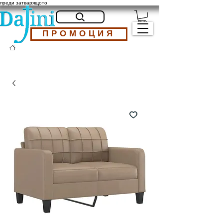
преди затварящото
ПРОМОЦИЯ