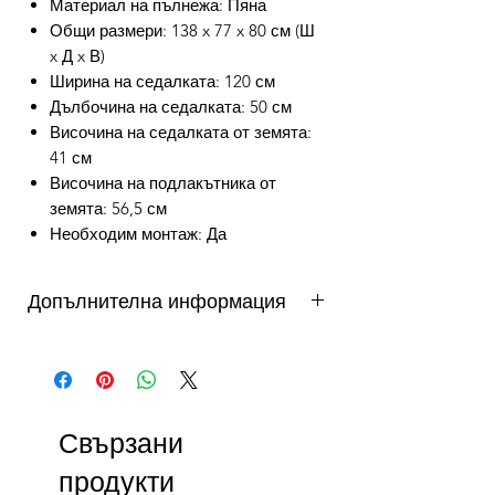
Материал на пълнежа: Пяна
Общи размери: 138 x 77 x 80 см (Ш
x Д x В)
Ширина на седалката: 120 см
Дълбочина на седалката: 50 см
Височина на седалката от земята:
41 см
Височина на подлакътника от
земята: 56,5 см
Необходим монтаж: Да
Допълнителна информация
от 3 до 10 работни дни - важи за
продукти налични в складовете на
DAFINI. Продукти на склад в България
се доставят от 3 до 5 работни дни,
Свързани
продукти на склад в чужбина до 10
работни дни. Виж още...
продукти
Как можете да се възползвате от