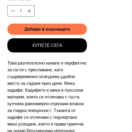
Добави в кошницата
КУПЕТЕ СЕГА
Това разтегателно канапе е перфектно
за гости с преспиване, като
същевременно осигурява удобно
място за сядане през деня. Меко
кадифе: Кадифето е мека и луксозна
материя, която се отличава с гъста
купчина равномерно отрязани влакна
за гладка повърхност. Тъканта от
кадифе се отличава с подчертано
меко усещане, което я прави приятна
на допир.Регулируема облегалка: