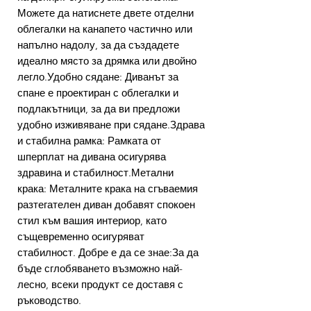
Можете да натиснете двете отделни
облегалки на канапето частично или
напълно надолу, за да създадете
идеално място за дрямка или двойно
легло.Удобно сядане: Диванът за
спане е проектиран с облегалки и
подлакътници, за да ви предложи
удобно изживяване при сядане.Здрава
и стабилна рамка: Рамката от
шперплат на дивана осигурява
здравина и стабилност.Метални
крака: Металните крака на сгъваемия
разтегателен диван добавят спокоен
стил към вашия интериор, като
същевременно осигуряват
стабилност. Добре е да се знае:За да
бъде сглобяването възможно най-
лесно, всеки продукт се доставя с
ръководство.