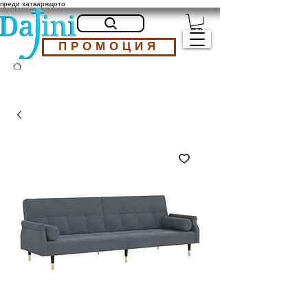
преди затварящото
ПРОМОЦИЯ