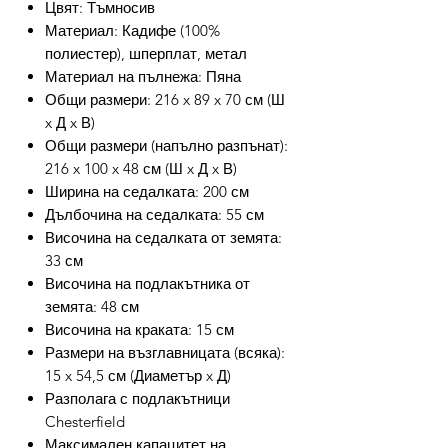
Цвят: Тъмносив
Материал: Кадифе (100%
полиестер), шперплат, метал
Материал на пълнежа: Пяна
Общи размери: 216 x 89 x 70 см (Ш
x Д x В)
Общи размери (напълно разпънат):
216 x 100 x 48 см (Ш x Д x В)
Ширина на седалката: 200 см
Дълбочина на седалката: 55 см
Височина на седалката от земята:
33 см
Височина на подлакътника от
земята: 48 см
Височина на краката: 15 см
Размери на възглавницата (всяка):
15 x 54,5 см (Диаметър x Д)
Разполага с подлакътници
Chesterfield
Максимален капацитет на