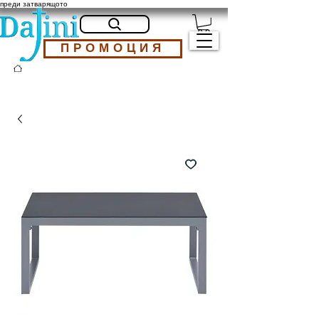
преди затварящото
ПРОМОЦИЯ