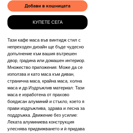
Добави в кошницата
КУПЕТЕ СЕГА
Тази кафе маса във винтидж стил с
непреходен дизайн ще бъде чудесно
допълнение към вашия вътрешен
двор, градина или домашен интериор.
Множество приложения: Може да се
използва и като маса към диван,
странична маса, крайна маса, холна
маса и др.Издръжлив материал: Тази
маса е изработена от прахово
боядисан алуминий и стъкло, което я
прави издръжлива, здрава и лесна за
поддръжка. Движение без усилие:
Леката алуминиева конструкция
улеснява придвижването и ѝ придава