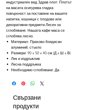
индустриален вид.Здрав плот: Плотът
на масата осигурява гладка
повърхност за поставяне на вашите
напитки, кошници с плодове или
декоративни предмети.Лесен за
сглобяване: Нашата кафе маса се
сглобява лесно.
Материал: Прахово боядисан
алуминий, стъкло
Размери: 90 x 50 x 40 см (Д x Ш x В)
Лек и издръжлив
Лесна поддръжка
Необходимо сглобяване: Да
Свързани
продукти