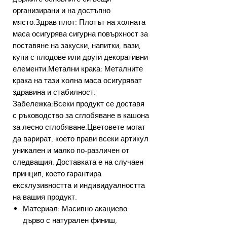
организирани и на достъпно
място.Здрав плот: Плотът на холната
маса осигурява сигурна повърхност за
поставяне на закуски, напитки, вази,
купи с плодове или други декоративни
елементи.Метални крака: Металните
крака на тази холна маса осигуряват
здравина и стабилност.
Забележка:Всеки продукт се доставя
с ръководство за сглобяване в кашона
за лесно сглобяване.Цветовете могат
да варират, което прави всеки артикул
уникален и малко по-различен от
следващия. Доставката е на случаен
принцип, което гарантира
ексклузивността и индивидуалността
на вашия продукт.
Материал: Масивно акациево
дърво с натурален финиш,