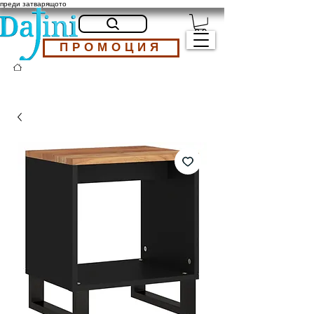
преди затварящото
ПРОМОЦИЯ