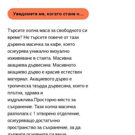
Уведомете ме, когато стане наличен
Търсите холна маса за свободното си
време? Не търсете повече от тази
дървена масичка за кафе, която
осигурява уникално визуално
изживяване в стаята. Масивна
акациева дървесина: Масивното
акациево дърво е красив естествен
материал. Акациевото дърво е
тропическа твърда дървесина, която е
плътна, здрава и
издръжлива.Просторно място за
съхранение: Тази холна масичка
разполага с 1 отворено отделение,
осигуряващо достатъчно
пространство за съхранение, за да
държите основните си вещи