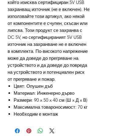
който изисква сертифициран 5V USB
захранващ източник (не е включен). Не
използвайте този артикул, ако някой
от компонентите е счупен, скъсан или
липсва. Този продукт се захранва с
DC 5V, но сертифицираният 5V USB
източник на захранване не е включен
в комплекта. По-високото напрежение
може да доведе до прегряване на
устройството и да доведе до повреда
на устройството и потенциален риск
от прегряване и пожар.
Цвят: Опушен дъб
Материал: Инженерно дърво
Размери: 90 x 50 x 40 см (Ш x Д x В)
Максимална товароносимост: 70 кг
Необходим е монтаж