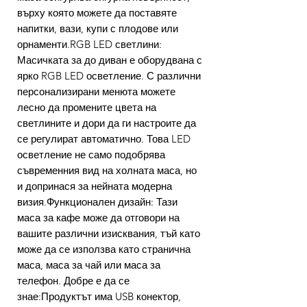
върху която можете да поставяте
напитки, вази, купи с плодове или
орнаменти.RGB LED светлини:
Масичката за до диван е оборудвана с
ярко RGB LED осветление. С различни
персонализирани менюта можете
лесно да промените цвета на
светлините и дори да ги настроите да
се регулират автоматично. Това LED
осветление не само подобрява
съвременния вид на холната маса, но
и допринася за нейната модерна
визия.Функционален дизайн: Тази
маса за кафе може да отговори на
вашите различни изисквания, тъй като
може да се използва като странична
маса, маса за чай или маса за
телефон. Добре е да се
знае:Продуктът има USB конектор,