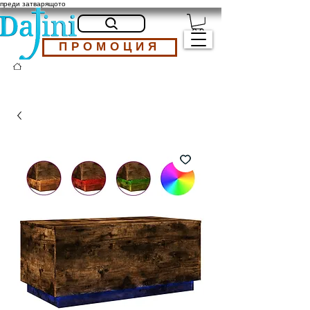
преди затварящото
ПРОМОЦИЯ