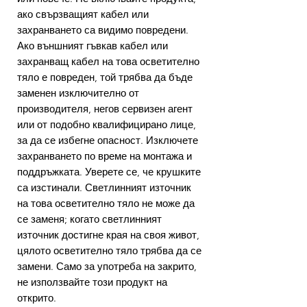
ако свързващият кабел или
захранването са видимо повредени.
Ако външният гъвкав кабел или
захранващ кабел на това осветително
тяло е повреден, той трябва да бъде
заменен изключително от
производителя, негов сервизен агент
или от подобно квалифицирано лице,
за да се избегне опасност. Изключете
захранването по време на монтажа и
поддръжката. Уверете се, че крушките
са изстинали. Светлинният източник
на това осветително тяло не може да
се заменя; когато светлинният
източник достигне края на своя живот,
цялото осветително тяло трябва да се
замени. Само за употреба на закрито,
не използвайте този продукт на
открито.