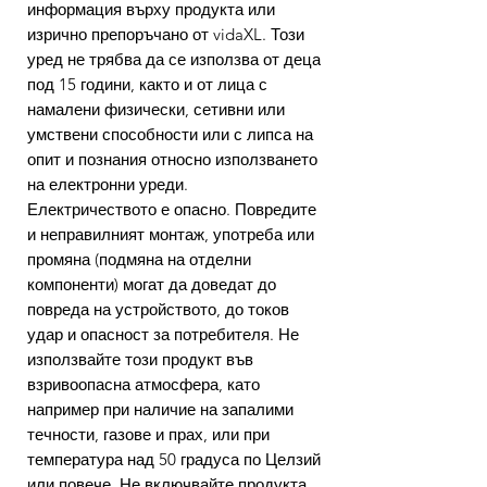
информация върху продукта или
изрично препоръчано от vidaXL. Този
уред не трябва да се използва от деца
под 15 години, както и от лица с
намалени физически, сетивни или
умствени способности или с липса на
опит и познания относно използването
на електронни уреди.
Електричеството е опасно. Повредите
и неправилният монтаж, употреба или
промяна (подмяна на отделни
компоненти) могат да доведат до
повреда на устройството, до токов
удар и опасност за потребителя. Не
използвайте този продукт във
взривоопасна атмосфера, като
например при наличие на запалими
течности, газове и прах, или при
температура над 50 градуса по Целзий
или повече. Не включвайте продукта,