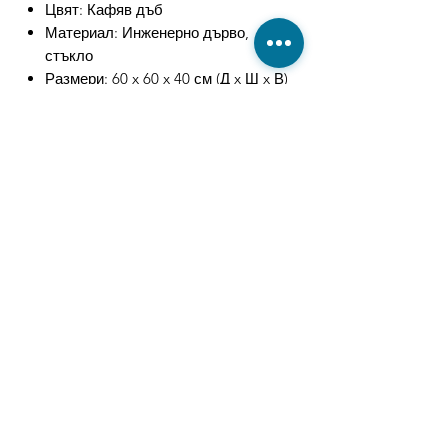
Цвят: Кафяв дъб
Материал: Инженерно дърво,
стъкло
Размери: 60 x 60 x 40 см (Д x Ш x В)
Максимална товароносимост: 20 кг
Максимална товароносимост
(огледален плот): 10 кг
С LED светлини
Необходим е монтаж
Свързани
продукти
-27%