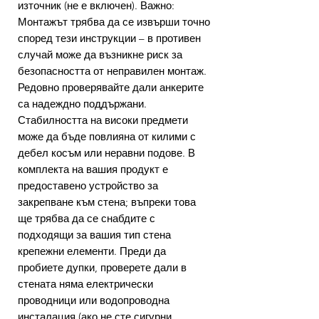
източник (не е включен). Важно:
Монтажът трябва да се извърши точно
според тези инструкции – в противен
случай може да възникне риск за
безопасността от неправилен монтаж.
Редовно проверявайте дали анкерите
са надеждно поддържани.
Стабилността на високи предмети
може да бъде повлияна от килими с
дебел косъм или неравни подове. В
комплекта на вашия продукт е
предоставено устройство за
закрепване към стена; въпреки това
ще трябва да се снабдите с
подходящи за вашия тип стена
крепежни елементи. Преди да
пробиете дупки, проверете дали в
стената няма електрически
проводници или водопроводна
инсталация (ако не сте сигурни,