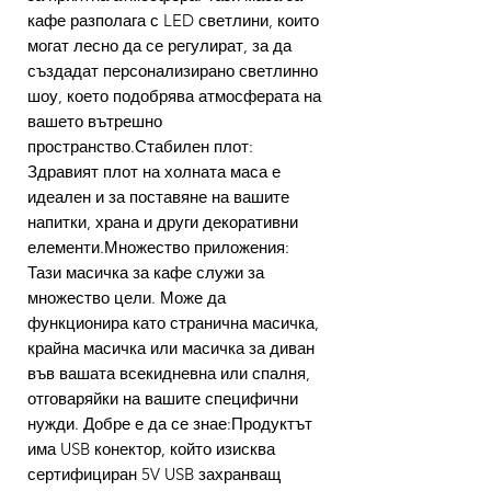
кафе разполага с LED светлини, които
могат лесно да се регулират, за да
създадат персонализирано светлинно
шоу, което подобрява атмосферата на
вашето вътрешно
пространство.Стабилен плот:
Здравият плот на холната маса е
идеален и за поставяне на вашите
напитки, храна и други декоративни
елементи.Множество приложения:
Тази масичка за кафе служи за
множество цели. Може да
функционира като странична масичка,
крайна масичка или масичка за диван
във вашата всекидневна или спалня,
отговаряйки на вашите специфични
нужди. Добре е да се знае:Продуктът
има USB конектор, който изисква
сертифициран 5V USB захранващ