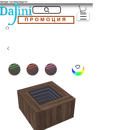
преди затварящото
ПРОМОЦИЯ