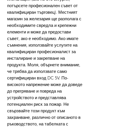
потърсете професионален съвет от
квалифициран търговец). Местният
магазин за железария ще разполага с
необходимите свредла и крепежни
елементи и може да предостави
съвет, ако е необходимо. Ако имате
съмнения, използвайте услугите на
квалифициран професионалист за
инсталиране и закрепване на
продукта. Моля, обърнете внимание,
че трябва да използвате само
сертифициран вход DC 5V. По-
високото напрежение може да доведе
до прегряване и повреда на
устройството и представлява
потенциален риск за пожар. Не
свързвайте този продукт към
захранване, различно от описаното в
ръководството, на табелката с