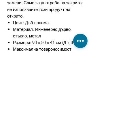
замени. Само за употреба на закрито,
не използвайте този продукт на
открито.
Цвят: Дъб сонома
Материал: Инженерно дърво,
стъкло, метал
Размери: 90 x 50 x 41 см (Д x Ш x В)
Максимална товароносимост
(обща): 20 кг
Максимална товароносимост
(огледален плот): 5 кг
Максимална товароносимост
(ламинат): 15 кг
С LED светлини
Необходим е монтаж
Свързани