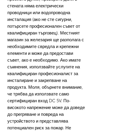
стената няма електрически
проводници или водопроводна
инсталация (ако не сте сигурни,
потърсете професионален съвет от
квалифициран търговец). Местният
магазин за железария ще разполага с
необходимите свредла и крепежни
елементи и може да предостави
съвет, ако е необходимо. Ако имате
съмнения, използвайте услугите на
квалифициран професионалист за
инсталиране и закрепване на
продукта. Моля, обърнете внимание,
че трябва да използвате само
сертифициран вход DC 5V. По-
високото напрежение може да доведе
до прегряване и повреда на
устройството и представлява
потенциален риск за пожар. Не