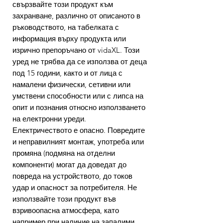
свързвайте този продукт към
захранване, различно от описаното в
ръководството, на табелката с
информация върху продукта или
изрично препоръчано от vidaXL. Този
уред не трябва да се използва от деца
под 15 години, както и от лица с
намалени физически, сетивни или
умствени способности или с липса на
опит и познания относно използването
на електронни уреди.
Електричеството е опасно. Повредите
и неправилният монтаж, употреба или
промяна (подмяна на отделни
компоненти) могат да доведат до
повреда на устройството, до токов
удар и опасност за потребителя. Не
използвайте този продукт във
взривоопасна атмосфера, като
например при наличие на запалими