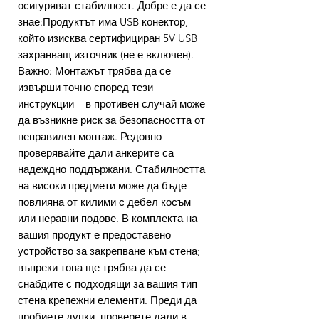
осигуряват стабилност. Добре е да се
знае:Продуктът има USB конектор,
който изисква сертифициран 5V USB
захранващ източник (не е включен).
Важно: Монтажът трябва да се
извърши точно според тези
инструкции – в противен случай може
да възникне риск за безопасността от
неправилен монтаж. Редовно
проверявайте дали анкерите са
надеждно поддържани. Стабилността
на високи предмети може да бъде
повлияна от килими с дебел косъм
или неравни подове. В комплекта на
вашия продукт е предоставено
устройство за закрепване към стена;
въпреки това ще трябва да се
снабдите с подходящи за вашия тип
стена крепежни елементи. Преди да
пробиете дупки, проверете дали в