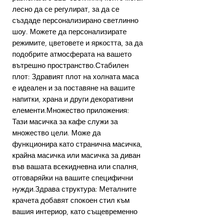
лесно да се регулират, за да се
създаде персонализирано светлинно
шоу. Можете да персонализирате
режимите, цветовете и яркостта, за да
подобрите атмосферата на вашето
вътрешно пространство.Стабилен
плот: Здравият плот на холната маса
е идеален и за поставяне на вашите
напитки, храна и други декоративни
елементи.Множество приложения:
Тази масичка за кафе служи за
множество цели. Може да
функционира като странична масичка,
крайна масичка или масичка за диван
във вашата всекидневна или спалня,
отговаряйки на вашите специфични
нужди.Здрава структура: Металните
крачета добавят спокоен стил към
вашия интериор, като същевременно