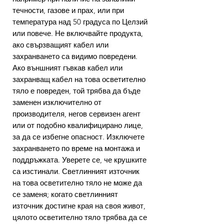
течности, газове и прах, или при
температура над 50 градуса по Целзий
или повече. Не включвайте продукта,
ако свързващият кабел или
захранването са видимо повредени.
Ако външният гъвкав кабел или
захранващ кабел на това осветително
тяло е повреден, той трябва да бъде
заменен изключително от
производителя, негов сервизен агент
или от подобно квалифицирано лице,
за да се избегне опасност. Изключете
захранването по време на монтажа и
поддръжката. Уверете се, че крушките
са изстинали. Светлинният източник
на това осветително тяло не може да
се заменя; когато светлинният
източник достигне края на своя живот,
цялото осветително тяло трябва да се