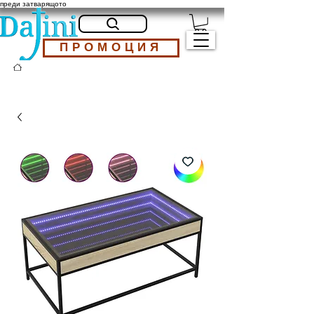
преди затварящото
ПРОМОЦИЯ