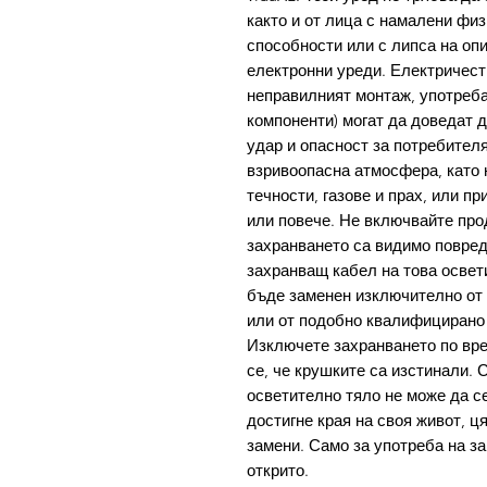
както и от лица с намалени фи
способности или с липса на опи
електронни уреди. Електричест
неправилният монтаж, употреба
компоненти) могат да доведат д
удар и опасност за потребителя
взривоопасна атмосфера, като 
течности, газове и прах, или п
или повече. Не включвайте про
захранването са видимо повред
захранващ кабел на това освет
бъде заменен изключително от 
или от подобно квалифицирано л
Изключете захранването по вре
се, че крушките са изстинали. 
осветително тяло не може да се
достигне края на своя живот, ц
замени. Само за употреба на за
открито.