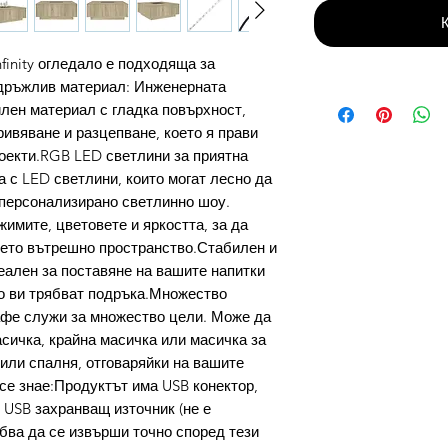
finity огледало е подходяща за
здръжлив материал: Инженерната
лен материал с гладка повърхност,
кривяване и разцепване, което я прави
оекти.RGB LED светлини за приятна
 с LED светлини, които могат лесно да
е персонализирано светлинно шоу.
имите, цветовете и яркостта, за да
ето вътрешно пространство.Стабилен и
еален за поставяне на вашите напитки
то ви трябват подръка.Множество
афе служи за множество цели. Може да
сичка, крайна масичка или масичка за
или спалня, отговаряйки на вашите
се знае:Продуктът има USB конектор,
 USB захранващ източник (не е
бва да се извърши точно според тези