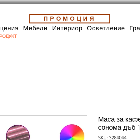
ПРОМОЦИЯ
щения
Мебели
Интериор
Осветление
Гр
РОДУКТ
Маса за каф
сонома дъб 
SKU: 3284044