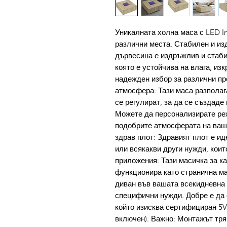
Уникалната холна маса с LED In
различни места. Стабилен и и
дървесина е издръжлив и стаби
която е устойчива на влага, из
надежден избор за различни пр
атмосфера: Тази маса разполага
се регулират, за да се създад
Можете да персонализирате реж
подобрите атмосферата на ваш
здрав плот: Здравият плот е ид
или всякакви други нужди, кои
приложения: Тази масичка за к
функционира като странична ма
диван във вашата всекидневна 
специфични нужди. Добре е да 
който изисква сертифициран 5V
включен). Важно: Монтажът тря