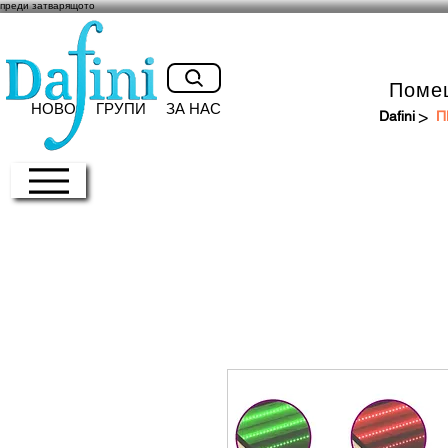
преди затварящото
Поме
НОВО
ГРУПИ
ЗА НАС
>
Dafini
П