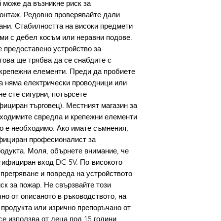
 може да възникне риск за
онтаж. Редовно проверявайте дали
ани. Стабилността на високи предмети
ми с дебел косъм или неравни подове.
е предоставено устройство за
това ще трябва да се снабдите с
крепежни елементи. Преди да пробиете
та няма електрически проводници или
е сте сигурни, потърсете
ициран търговец). Местният магазин за
бходимите свредла и крепежни елементи
ко е необходимо. Ако имате съмнения,
ифициран професионалист за
родукта. Моля, обърнете внимание, че
тифициран вход DC 5V. По-високото
прегряване и повреда на устройството
ск за пожар. Не свързвайте този
но от описаното в ръководството, на
продукта или изрично препоръчано от
се използва от деца под 15 години,