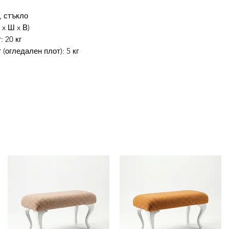
, стъкло
 x Ш x В)
 20 кг
огледален плот): 5 кг