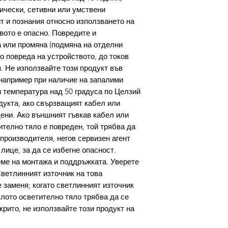
зически, сетивни или умствени
т и познания относно използването на
вото е опасно. Повредите и
 или промяна (подмяна на отделни
о повреда на устройството, до токов
. Не използвайте този продукт във
например при наличие на запалими
ри температура над 50 градуса по Целзий
дукта, ако свързващият кабел или
ени. Ако външният гъвкав кабел или
ително тяло е повреден, той трябва да
производителя, негов сервизен агент
ице, за да се избегне опасност.
ме на монтажа и поддръжката. Уверете
Светлинният източник на това
 заменя; когато светлинният източник
ялото осветително тяло трябва да се
крито, не използвайте този продукт на