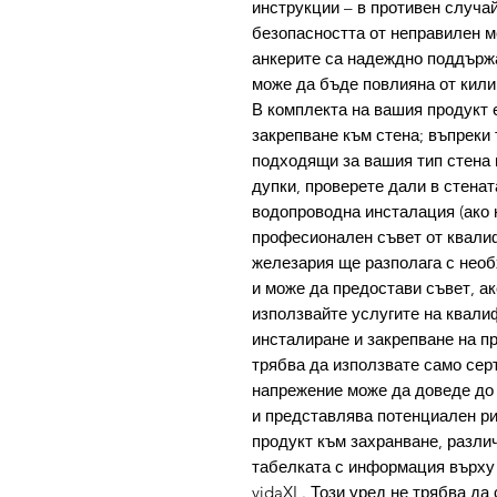
инструкции – в противен случай
безопасността от неправилен м
анкерите са надеждно поддърж
може да бъде повлияна от кили
В комплекта на вашия продукт 
закрепване към стена; въпреки 
подходящи за вашия тип стена 
дупки, проверете дали в стена
водопроводна инсталация (ако н
професионален съвет от квалиф
железария ще разполага с нео
и може да предостави съвет, а
използвайте услугите на квал
инсталиране и закрепване на п
трябва да използвате само сер
напрежение може да доведе до 
и представлява потенциален ри
продукт към захранване, различ
табелката с информация върху 
vidaXL. Този уред не трябва да 