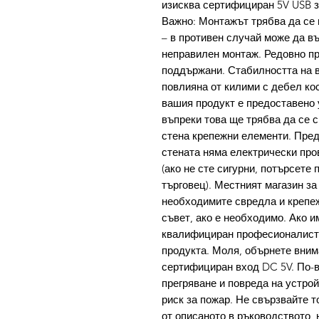
изисква сертифициран 5V USB з
Важно: Монтажът трябва да се 
– в противен случай може да въ
неправилен монтаж. Редовно п
поддържани. Стабилността на 
повлияна от килими с дебел ко
вашия продукт е предоставено 
въпреки това ще трябва да се 
стена крепежни елементи. Пред
стената няма електрически пр
(ако не сте сигурни, потърсет
търговец). Местният магазин за
необходимите свредла и крепе
съвет, ако е необходимо. Ако и
квалифициран професионалист 
продукта. Моля, обърнете вним
сертифициран вход DC 5V. По-
прегряване и повреда на устро
риск за пожар. Не свързвайте т
от описаното в ръководството,