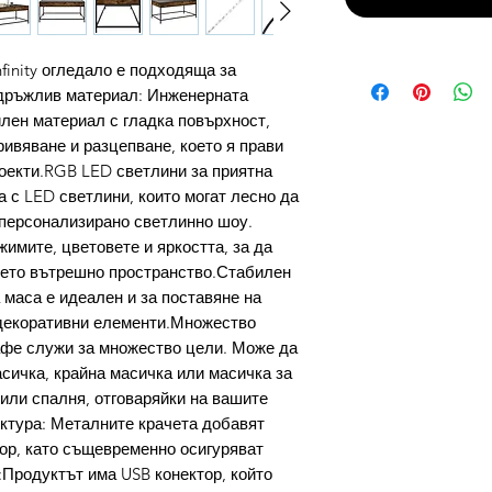
finity огледало е подходяща за
здръжлив материал: Инженерната
лен материал с гладка повърхност,
кривяване и разцепване, което я прави
оекти.RGB LED светлини за приятна
 с LED светлини, които могат лесно да
е персонализирано светлинно шоу.
имите, цветовете и яркостта, за да
ето вътрешно пространство.Стабилен
 маса е идеален и за поставяне на
 декоративни елементи.Множество
афе служи за множество цели. Може да
сичка, крайна масичка или масичка за
или спалня, отговаряйки на вашите
ктура: Металните крачета добавят
ор, като същевременно осигуряват
:Продуктът има USB конектор, който