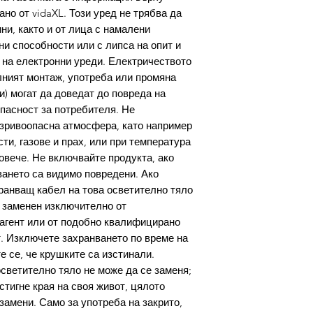
но от vidaXL. Този уред не трябва да
ини, както и от лица с намалени
ни способности или с липса на опит и
 на електронни уреди. Електричеството
лният монтаж, употреба или промяна
и) могат да доведат до повреда на
опасност за потребителя. Не
взривоопасна атмосфера, като например
ти, газове и прах, или при температура
овече. Не включвайте продукта, ако
ането са видимо повредени. Ако
ранващ кабел на това осветително тяло
е заменен изключително от
 агент или от подобно квалифицирано
т. Изключете захранването по време на
 се, че крушките са изстинали.
осветително тяло не може да се заменя;
стигне края на своя живот, цялото
замени. Само за употреба на закрито,