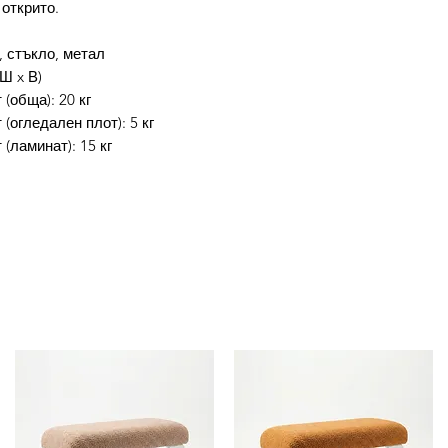
 открито.
 стъкло, метал
 Ш x В)
(обща): 20 кг
огледален плот): 5 кг
(ламинат): 15 кг