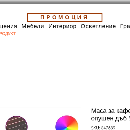
ПРОМОЦИЯ
щения
Мебели
Интериор
Осветление
Гр
РОДУКТ
Маса за каф
опушен дъб 
SKU: 847689