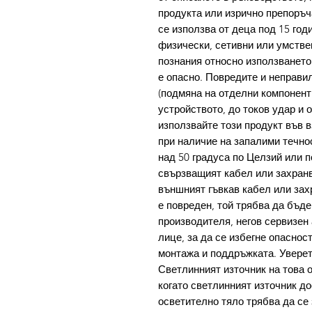
продукта или изрично препоръча
се използва от деца под 15 год
физически, сетивни или умстве
познания относно използването
е опасно. Повредите и неправи
(подмяна на отделни компонент
устройството, до токов удар и 
използвайте този продукт във 
при наличие на запалими течнос
над 50 градуса по Целзий или п
свързващият кабел или захранв
външният гъвкав кабел или зах
е повреден, той трябва да бъд
производителя, негов сервизен
лице, за да се избегне опаснос
монтажа и поддръжката. Уверете
Светлинният източник на това 
когато светлинният източник до
осветително тяло трябва да се 