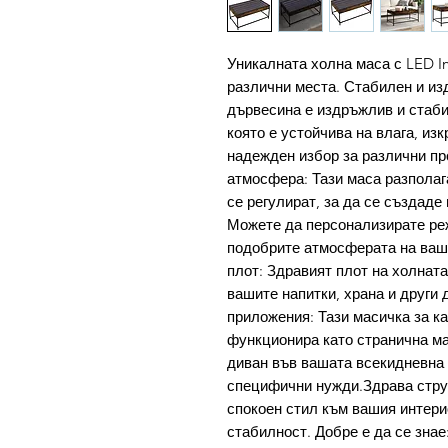
Уникалната холна маса с LED In
различни места. Стабилен и и
дървесина е издръжлив и стаби
която е устойчива на влага, из
надежден избор за различни пр
атмосфера: Тази маса разполага
се регулират, за да се създад
Можете да персонализирате реж
подобрите атмосферата на ваш
плот: Здравият плот на холната
вашите напитки, храна и други
приложения: Тази масичка за к
функционира като странична ма
диван във вашата всекидневна 
специфични нужди.Здрава стру
спокоен стил към вашия интери
стабилност. Добре е да се знае