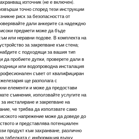
ахранващ източник (не е включен).
извърши точно според тези инструкции
зникне риск за безопасността от
роверявайте дали анкерите са надеждно
високи предмети може да бъде
съм или неравни подове. В комплекта на
устройство за закрепване към стена;
снабдите с подходящи за вашия тип
и да пробиете дупки, проверете дали в
оводници или водопроводна инсталация
е професионален съвет от квалифициран
 железария ще разполага с
жни елементи и може да предостави
мате съмнения, използвайте услугите на
за инсталиране и закрепване на
ание, че трябва да използвате само
високото напрежение може да доведе до
йството и представлява потенциален
ози продукт към захранване, различно
 на табелката с информация върху