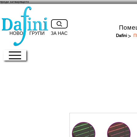
преди затварящото
Поме
НОВО
ГРУПИ
ЗА НАС
>
Dafini
П