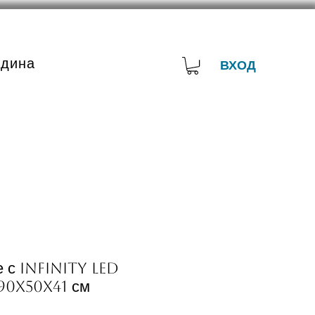
адина
ВХОД
е с Infinity LED
90x50x41 см