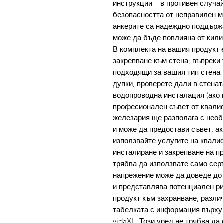
инструкции – в противен случай
безопасността от неправилен м
анкерите са надеждно поддърж
може да бъде повлияна от кили
В комплекта на вашия продукт 
закрепване към стена; въпреки 
подходящи за вашия тип стена 
дупки, проверете дали в стена
водопроводна инсталация (ако н
професионален съвет от квалиф
железария ще разполага с нео
и може да предостави съвет, а
използвайте услугите на квал
инсталиране и закрепване на п
трябва да използвате само сер
напрежение може да доведе до 
и представлява потенциален ри
продукт към захранване, различ
табелката с информация върху 
vidaXL. Този уред не трябва да 