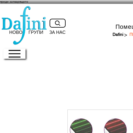
преди затварящото
Поме
НОВО
ГРУПИ
ЗА НАС
>
Dafini
П