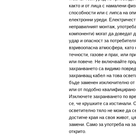
както и от лица с намалени фи
способности или с липса на опи
електронни уреди. Електричест
неправилният монтаж, употреба
компоненти) могат да доведат д
удар и опасност за потребителя
взривоопасна атмосфера, като 
течности, газове и прах, или п
или повече. Не включвайте про
захранването са видимо повред
захранващ кабел на това освет
бъде заменен изключително от 
или от подобно квалифицирано л
Изключете захранването по вре
се, че крушките са изстинали. 
осветително тяло не може да се
достигне края на своя живот, ц
замени. Само за употреба на за
открито.