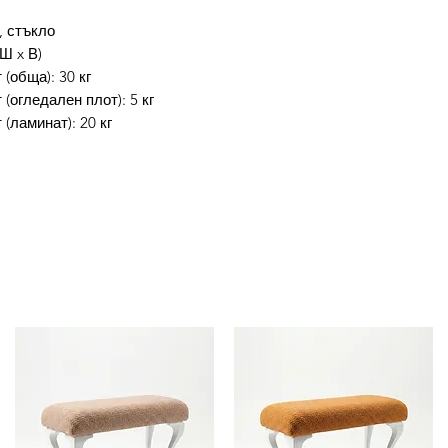
, стъкло
 Ш x В)
(обща): 30 кг
огледален плот): 5 кг
(ламинат): 20 кг