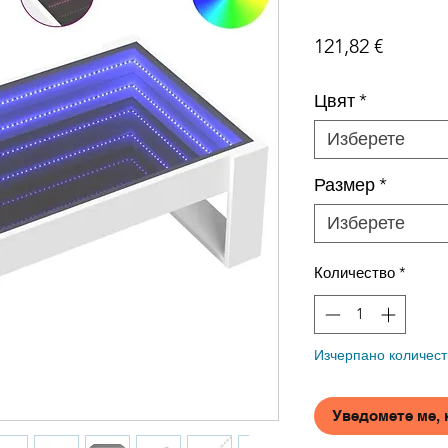
Цена
121,82 €
Цвят
*
Изберете
Размер
*
Изберете
Количество
*
Изчерпано количест
Уведомете ме, 