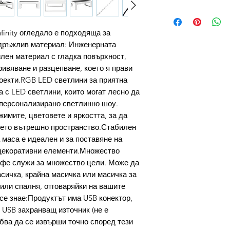
finity огледало е подходяща за
здръжлив материал: Инженерната
лен материал с гладка повърхност,
кривяване и разцепване, което я прави
оекти.RGB LED светлини за приятна
 с LED светлини, които могат лесно да
е персонализирано светлинно шоу.
имите, цветовете и яркостта, за да
ето вътрешно пространство.Стабилен
 маса е идеален и за поставяне на
 декоративни елементи.Множество
афе служи за множество цели. Може да
сичка, крайна масичка или масичка за
или спалня, отговаряйки на вашите
се знае:Продуктът има USB конектор,
 USB захранващ източник (не е
бва да се извърши точно според тези