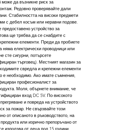
 може да възникне риск за
онтаж. Редовно проверявайте дали
ани. Стабилността на високи предмети
ми с дебел косъм или неравни подове.
е предоставено устройство за
това ще трябва да се снабдите с
крепежни елементи. Преди да пробиете
та няма електрически проводници или
е сте сигурни, потърсете
ициран търговец). Местният магазин за
бходимите свредла и крепежни елементи
ко е необходимо. Ако имате съмнения,
ифициран професионалист за
родукта. Моля, обърнете внимание, че
тифициран вход DC 5V. По-високото
прегряване и повреда на устройството
ск за пожар. Не свързвайте този
но от описаното в ръководството, на
продукта или изрично препоръчано от
се използва от деца под 15 години,