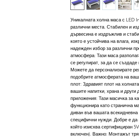
Уникалната холна маса с LED In
различни места. Стабилен и и
дървесина е издръжлив и стаби
която е устойчива на влага, из
надежден избор за различни пр
атмосфера: Тази маса разполага
се регулират, за да се създад
Можете да персонализирате реж
подобрите атмосферата на ваш
плот: Здравият плот на холната
вашите напитки, храна и други
приложения: Тази масичка за к
функционира като странична ма
диван във вашата всекидневна 
специфични нужди. Добре е да 
който изисква сертифициран 5V
включен). Важно: Монтажът тря