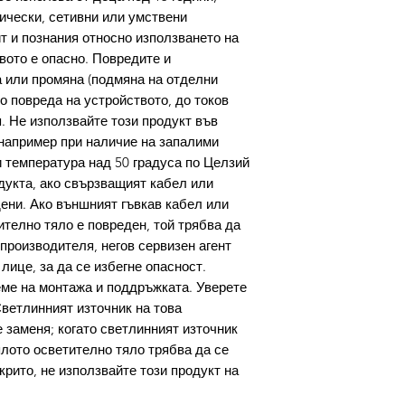
зически, сетивни или умствени
т и познания относно използването на
вото е опасно. Повредите и
 или промяна (подмяна на отделни
о повреда на устройството, до токов
. Не използвайте този продукт във
например при наличие на запалими
ри температура над 50 градуса по Целзий
дукта, ако свързващият кабел или
ени. Ако външният гъвкав кабел или
ително тяло е повреден, той трябва да
производителя, негов сервизен агент
ице, за да се избегне опасност.
ме на монтажа и поддръжката. Уверете
Светлинният източник на това
 заменя; когато светлинният източник
ялото осветително тяло трябва да се
крито, не използвайте този продукт на