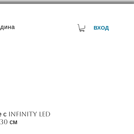
адина
ВХОД
е с Infinity LED
30 см