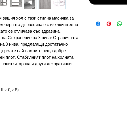
м вашия хол с тази стилна масичка за
женерната дървесина е с изключително
като се отличава със здравина,
лага.Съхранение на 3 нива: Страничната
на 3 нива, предлагащи достатъчно
ддържате най-важните неща добре
ен плот: Стабилният плот на холната
 напитки, храна и други декоративни
Ш x Д x В)