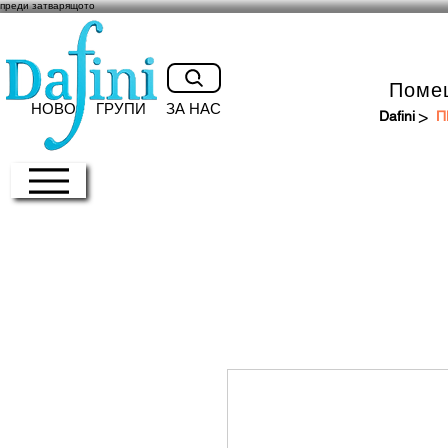
преди затварящото
Поме
НОВО
ГРУПИ
ЗА НАС
>
Dafini
П