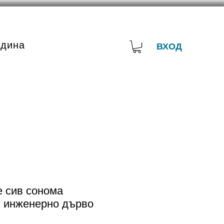
адина
ВХОД
е сив сонома
 инженерно дърво