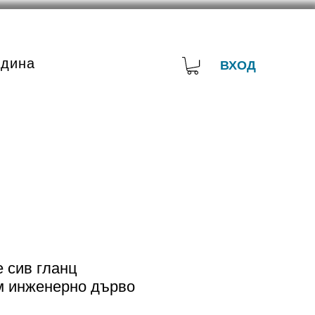
адина
ВХОД
 сив гланц
 инженерно дърво