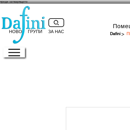
преди затварящото
Поме
НОВО
ГРУПИ
ЗА НАС
>
Dafini
П