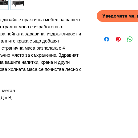
Уведомете ме, 
н дизайн е практична мебел за вашето
нтрална маса е изработена от
ира нейната здравина, издръжливост и
талните крака също добавят
 странична маса разполага с 4
ъчно място за съхранение. Здравият
на вашите напитки, храна и други
ова холната маса се почиства лесно с
, метал
 Д x В)