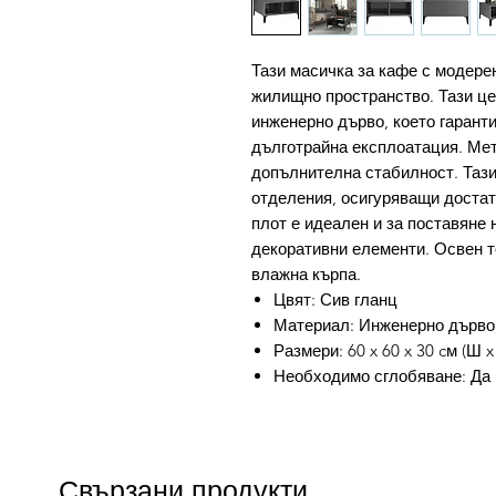
Тази масичка за кафе с модере
жилищно пространство. Тази це
инженерно дърво, което гарант
дълготрайна експлоатация. Ме
допълнителна стабилност. Тази
отделения, осигуряващи достат
плот е идеален и за поставяне 
декоративни елементи. Освен т
влажна кърпа.
Цвят: Сив гланц
Материал: Инженерно дърво
Размери: 60 x 60 x 30 cм (Ш x
Необходимо сглобяване: Да
Свързани продукти