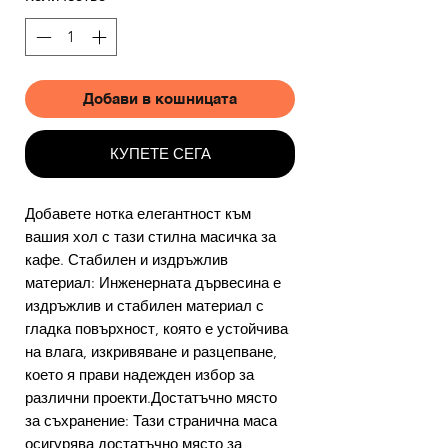
Добави в кошницата
КУПЕТЕ СЕГА
Добавете нотка елегантност към
вашия хол с тази стилна масичка за
кафе. Стабилен и издръжлив
материал: Инженерната дървесина е
издръжлив и стабилен материал с
гладка повърхност, която е устойчива
на влага, изкривяване и разцепване,
което я прави надежден избор за
различни проекти.Достатъчно място
за съхранение: Тази странична маса
осигурява достатъчно място за