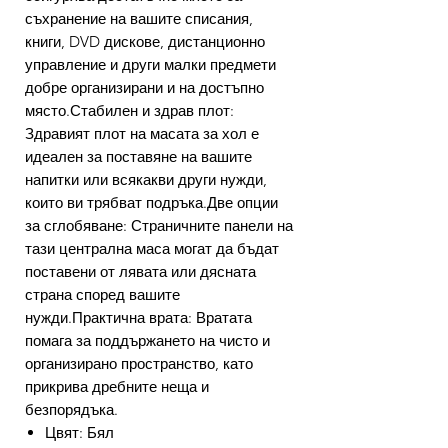
съхранение на вашите списания,
книги, DVD дискове, дистанционно
управление и други малки предмети
добре организирани и на достъпно
място.Стабилен и здрав плот:
Здравият плот на масата за хол е
идеален за поставяне на вашите
напитки или всякакви други нужди,
които ви трябват подръка.Две опции
за сглобяване: Страничните панели на
тази централна маса могат да бъдат
поставени от лявата или дясната
страна според вашите
нужди.Практична врата: Вратата
помага за поддържането на чисто и
организирано пространство, като
прикрива дребните неща и
безпорядъка.
Цвят: Бял