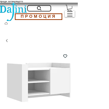
преди затварящото
ПРОМОЦИЯ