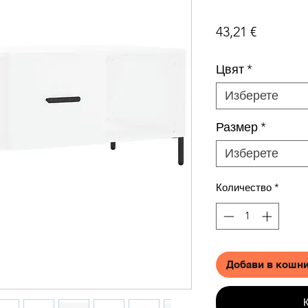
Цена
43,21 €
Цвят
*
Изберете
Размер
*
Изберете
Количество
*
Добави в кошн