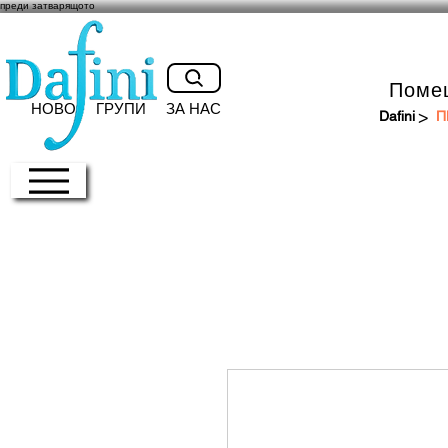
преди затварящото
Поме
НОВО
ГРУПИ
ЗА НАС
>
Dafini
П