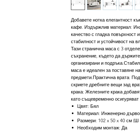
Добавете нотка елегантност къ
кафе. Издържлив материал: Ин
качество с гладка повърхност и
стабилност и устойчивост на в
Тази странична маса с 3 отдел
съхранение, където да държит
организирани и подръка.Стабил
маса е идеален за поставяне на
предмети.Практична врата: По
скриете дребните вещи зад вра
крака: Железните крака добавя
като същевременно осигуряват
Цвят: Бял
Материал: Инженерно дърво
Размери: 102 x 50 x 40 см (Ш 
Необходим монтаж: Да