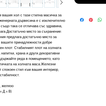
м вашия хол с тази стилна масичка за
женерната дървесина е с изключително
 също така се отличава със здравина,
лага.Достатъчно място за съхранение:
ения предлага достатъчно място за
е вашите принадлежности добре
ен плот: Стабилният плот на холната
 напитки, храна и други декоративни
ддържайте реда в помещението, като
тичката на холната маса.Железни
т спокоен стил към вашия интериор,
 стабилност.
, желязо
x Д x В)