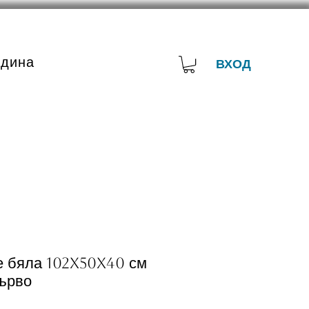
адина
ВХОД
е бяла 102x50x40 см
ърво