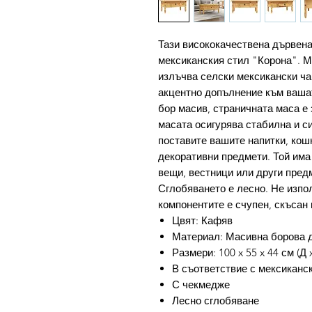
Тази висококачествена дървена
мексиканския стил "Корона". М
излъчва селски мексикански ча
акцентно допълнение към вашат
бор масив, страничната маса е
масата осигурява стабилна и си
поставите вашите напитки, кошн
декоративни предмети. Той има
вещи, вестници или други пред
Сглобяването е лесно. Не изпол
компонентите е счупен, скъсан 
Цвят: Кафяв
Материал: Масивна борова 
Размери: 100 x 55 x 44 см (Д 
В съответствие с мексиканс
С чекмедже
Лесно сглобяване