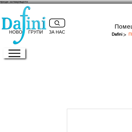
преди затварящото
Поме
НОВО
ГРУПИ
ЗА НАС
>
Dafini
П