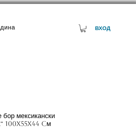
адина
ВХОД
е бор мексикански
а“ 100x55x44 cм