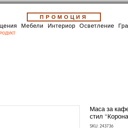
ПРОМОЦИЯ
щения
Мебели
Интериор
Осветление
Гр
РОДУКТ
Маса за каф
стил “Корон
SKU: 243736