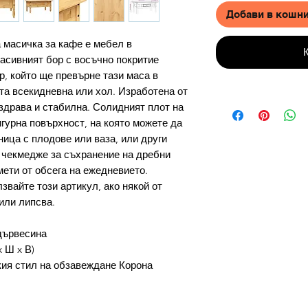
Добави в кошн
 масичка за кафе е мебел в
асивният бор с восъчно покритие
р, който ще превърне тази маса в
а всекидневна или хол. Изработена от
 здрава и стабилна. Солидният плот на
гурна повърхност, на която можете да
ица с плодове или ваза, или други
 чекмедже за съхранение на дребни
мети от обсега на ежедневието.
звайте този артикул, ако някой от
или липсва.
дървесина
x Ш x В)
кия стил на обзавеждане Корона