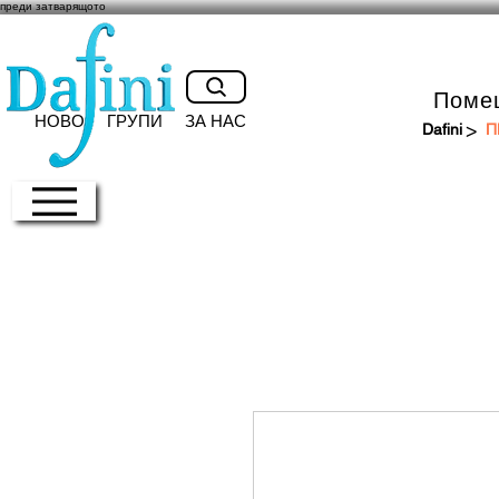
преди затварящото
Поме
НОВО
ГРУПИ
ЗА НАС
>
Dafini
П