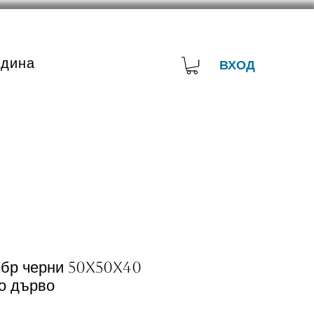
адина
ВХОД
 бр черни 50x50x40
о дърво