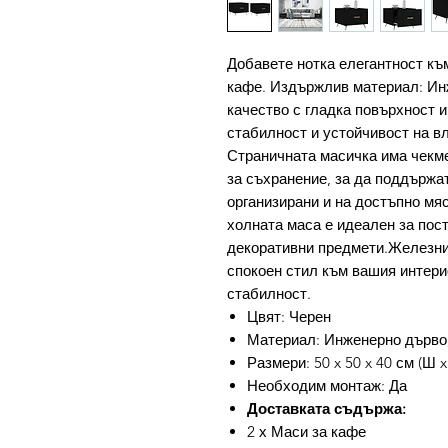
Добавете нотка елегантност къ
кафе. Издържлив материал: Ин
качество с гладка повърхност и
стабилност и устойчивост на в
Страничната масичка има чекме
за съхранение, за да поддържа
организирани и на достъпно мя
холната маса е идеален за пост
декоративни предмети.Железни
спокоен стил към вашия интери
стабилност.
Цвят: Черен
Материал: Инженерно дърво
Размери: 50 x 50 x 40 см (Ш x
Необходим монтаж: Да
Доставката съдържа:
2 х Маси за кафе