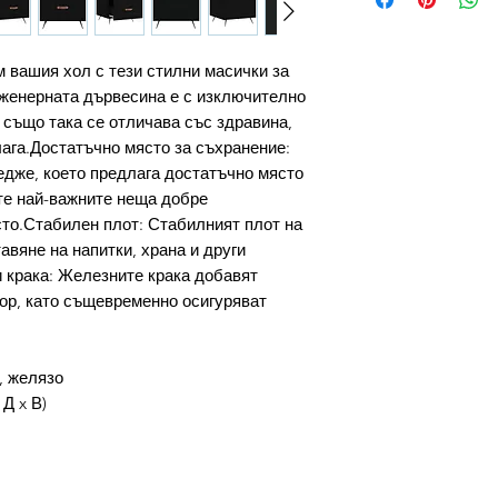
м вашия хол с тези стилни масички за
женерната дървесина е с изключително
 също така се отличава със здравина,
лага.Достатъчно място за съхранение:
дже, което предлага достатъчно място
те най-важните неща добре
сто.Стабилен плот: Стабилният плот на
авяне на напитки, храна и други
 крака: Железните крака добавят
ор, като същевременно осигуряват
, желязо
 Д x В)