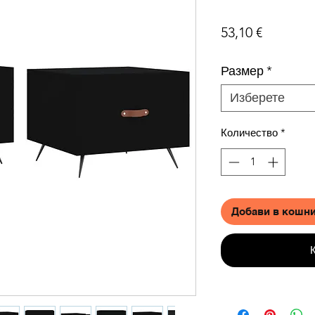
Цена
53,10 €
Размер
*
Изберете
Количество
*
Добави в кошн