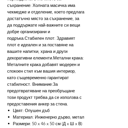
съхранение: Холната масичка има
чекмедже и отделение, което предлага
достатъчно място за съхранение, за
да поддържате най-важните си вещи
добре организирани и
подръка.Стабилен плот: Здравият
плот е идеален и за поставяне на
вашите напитки, храна и други
декоративни елементи.Метални крака:
Металните крака добавят модерен и
спокоен стил към вашия интериор,
като същевременно гарантират
стабилност. Внимание:За
предотвратяване на преобръщане
този продукт трябва да се използва с
предоставения анкер за стена.
Цвят: Опушен дъб
Материал: Инженерно дърво, метал
Размери: 50 x 46 x 50 см (Д x Ш x В)