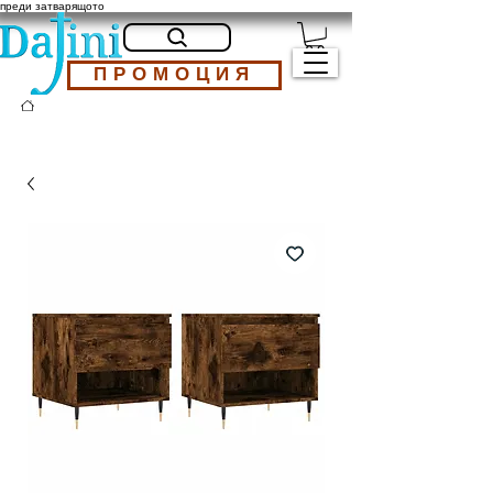
преди затварящото
ПРОМОЦИЯ