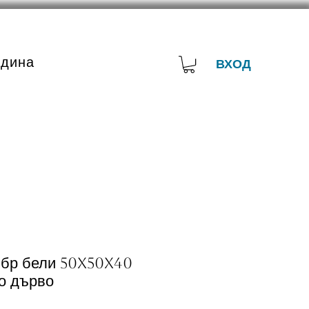
адина
ВХОД
 бр бели 50x50x40
о дърво