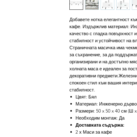
Добавете нотка елегантност къ
кафе. Издържлив материал: Ин
качество с гладка повърхност и
стабилност и устойчивост на в
Страничната масичка има чекме
за съхранение, за да поддържа
организирани и на достъпно мя
холната маса е идеален за пост
декоративни предмети.Железни
спокоен стил към вашия интери
стабилност.
Цвят: Бял
Материал: Инженерно дърво
Размери: 50 x 50 x 40 см (Ш x
Необходим монтаж: Да
Доставката съдържа:
2 х Маси за кафе