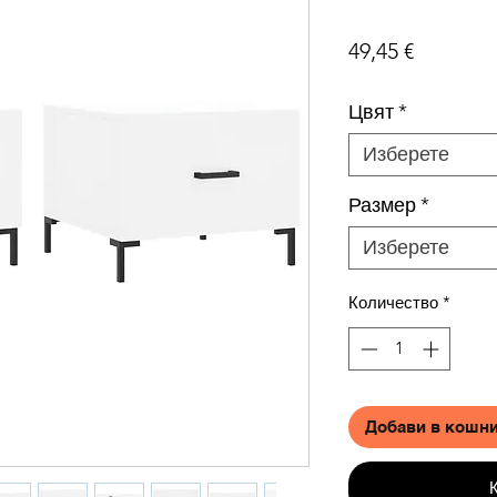
Цена
49,45 €
Цвят
*
Изберете
Размер
*
Изберете
Количество
*
Добави в кошн