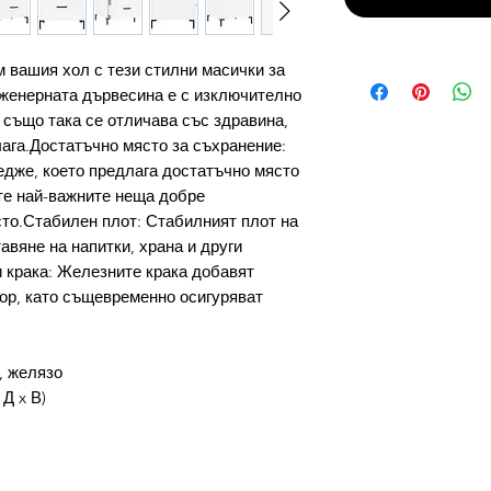
м вашия хол с тези стилни масички за
женерната дървесина е с изключително
 също така се отличава със здравина,
лага.Достатъчно място за съхранение:
дже, което предлага достатъчно място
те най-важните неща добре
сто.Стабилен плот: Стабилният плот на
авяне на напитки, храна и други
 крака: Железните крака добавят
ор, като същевременно осигуряват
, желязо
 Д x В)