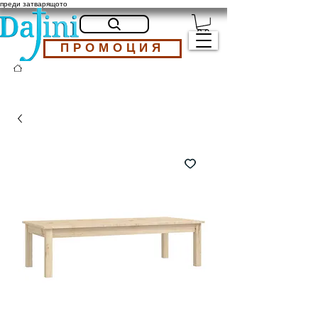
преди затварящото
ПРОМОЦИЯ