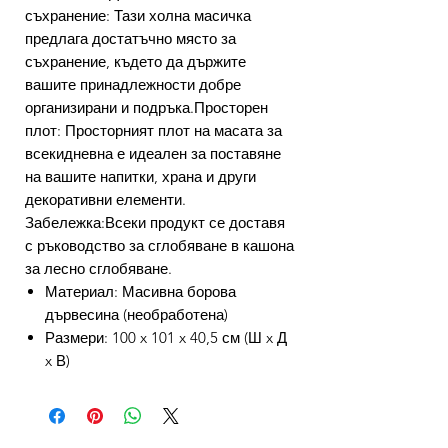
съхранение: Тази холна масичка
предлага достатъчно място за
съхранение, където да държите
вашите принадлежности добре
организирани и подръка.Просторен
плот: Просторният плот на масата за
всекидневна е идеален за поставяне
на вашите напитки, храна и други
декоративни елементи.
Забележка:Всеки продукт се доставя
с ръководство за сглобяване в кашона
за лесно сглобяване.
Материал: Масивна борова
дървесина (необработена)
Размери: 100 x 101 x 40,5 см (Ш x Д
x В)