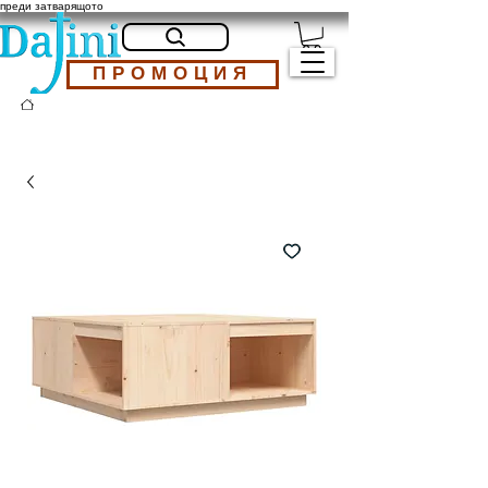
преди затварящото
ПРОМОЦИЯ