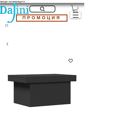
преди затварящото
ПРОМОЦИЯ