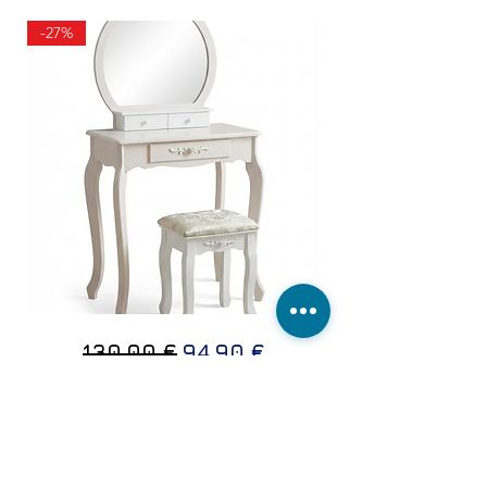
-27%
ТОАЛЕТКА
Редовна цена
Продажна цена
130,00 €
94,90 €
В
БЯЛ
ЦВЯТ
ЗА DAFINI
СВЪРЖЕТЕ СЕ С