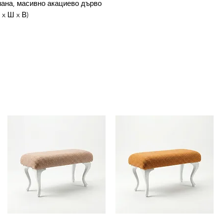
ана, масивно акациево дърво
 x Ш x В)