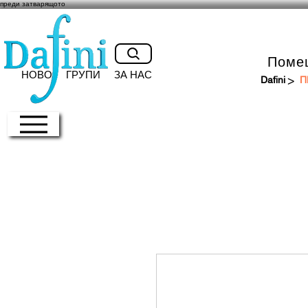
преди затварящото
Поме
НОВО
ГРУПИ
ЗА НАС
>
Dafini
П