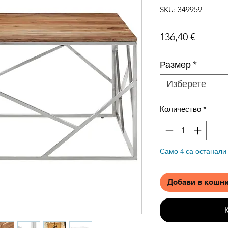
SKU: 349959
Цена
136,40 €
Размер
*
Изберете
Количество
*
Само 4 са останали
Добави в кошн