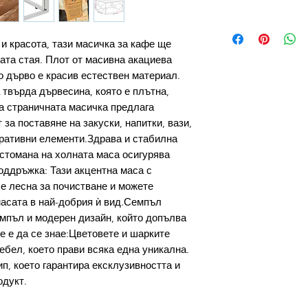
 красота, тази масичка за кафе ще
ата стая. Плот от масивна акациева
 дърво е красив естествен материал.
 твърда дървесина, която е плътна,
а страничната масичка предлага
 за поставяне на закуски, напитки, вази,
оративни елементи.Здрава и стабилна
стомана на холната маса осигурява
оддръжка: Тази акцентна маса с
 е лесна за почистване и можете
асата в най-добрия ѝ вид.Семпъл
емпъл и модерен дизайн, който допълва
е е да се знае:Цветовете и шарките
ебел, което прави всяка една уникална.
п, което гарантира ексклузивността и
одукт.