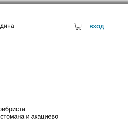
адина
ВХОД
ребриста
стомана и акациево