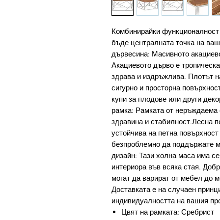
Комбинирайки функционалност и
бъде централната точка на ваш
дървесина: Масивното акациево
Акациевото дърво е тропическа
здрава и издръжлива. Плотът н
сигурно и просторна повърхност
купи за плодове или други дек
рамка: Рамката от неръждаема 
здравина и стабилност.Лесна п
устойчива на петна повърхност
безпроблемно да поддържате м
дизайн: Тази холна маса има с
интериора във всяка стая. Добр
могат да варират от мебел до м
Доставката е на случаен принци
индивидуалността на вашия пр
Цвят на рамката: Сребрист