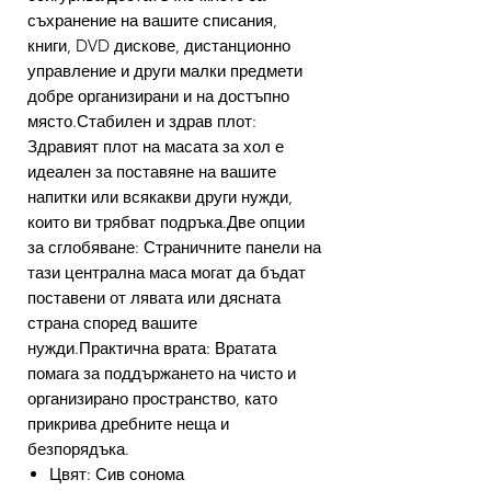
съхранение на вашите списания,
книги, DVD дискове, дистанционно
управление и други малки предмети
добре организирани и на достъпно
място.Стабилен и здрав плот:
Здравият плот на масата за хол е
идеален за поставяне на вашите
напитки или всякакви други нужди,
които ви трябват подръка.Две опции
за сглобяване: Страничните панели на
тази централна маса могат да бъдат
поставени от лявата или дясната
страна според вашите
нужди.Практична врата: Вратата
помага за поддържането на чисто и
организирано пространство, като
прикрива дребните неща и
безпорядъка.
Цвят: Сив сонома