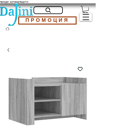
преди затварящото
ПРОМОЦИЯ