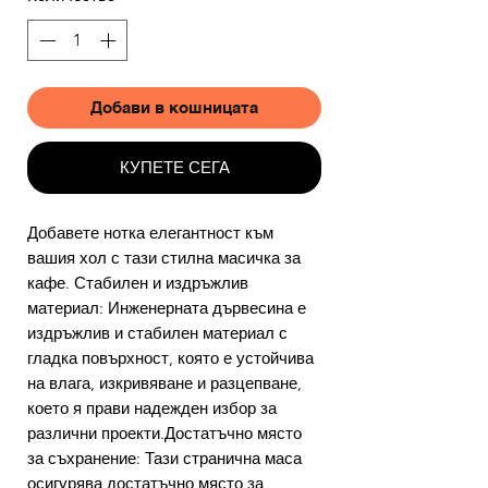
Добави в кошницата
КУПЕТЕ СЕГА
Добавете нотка елегантност към
вашия хол с тази стилна масичка за
кафе. Стабилен и издръжлив
материал: Инженерната дървесина е
издръжлив и стабилен материал с
гладка повърхност, която е устойчива
на влага, изкривяване и разцепване,
което я прави надежден избор за
различни проекти.Достатъчно място
за съхранение: Тази странична маса
осигурява достатъчно място за