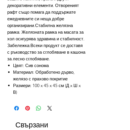
декоративни елементи. Отвореният
рафт също помага да поддържате
ежедневните си неща добре
организирани.Стабилна желязна
рамка: Желязната рамка на масата за
хол осигурява здравина и стабилност.
Забележка:Всеки продукт се доставя
с ръководство за сглобяване в кашона
за лесно сглобяване.
Цвят: Сив сонома
Материал: Обработено дърво,
желязо с прахово покритие
Размери: 100 x 45 x 45 см (Д x Ш x
В)
Свързани