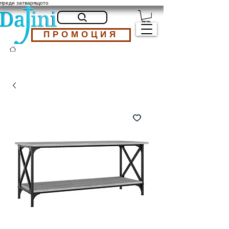
преди затварящото
ПРОМОЦИЯ