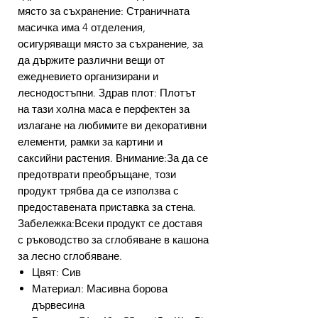
място за съхранение: Страничната
масичка има 4 отделения,
осигуряващи място за съхранение, за
да държите различни вещи от
ежедневието организирани и
леснодостъпни. Здрав плот: Плотът
на тази холна маса е перфектен за
излагане на любимите ви декоративни
елементи, рамки за картини и
саксийни растения. Внимание:За да се
предотврати преобръщане, този
продукт трябва да се използва с
предоставената приставка за стена.
Забележка:Всеки продукт се доставя
с ръководство за сглобяване в кашона
за лесно сглобяване.
Цвят: Сив
Материал: Масивна борова
дървесина