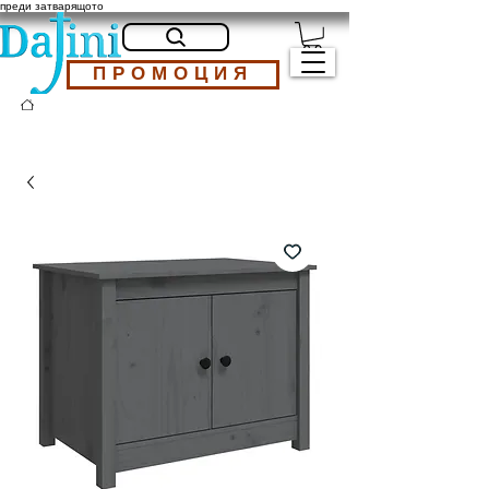
преди затварящото
ПРОМОЦИЯ