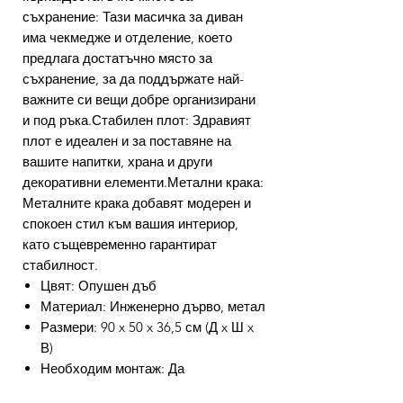
съхранение: Тази масичка за диван
има чекмедже и отделение, което
предлага достатъчно място за
съхранение, за да поддържате най-
важните си вещи добре организирани
и под ръка.Стабилен плот: Здравият
плот е идеален и за поставяне на
вашите напитки, храна и други
декоративни елементи.Метални крака:
Металните крака добавят модерен и
спокоен стил към вашия интериор,
като същевременно гарантират
стабилност.
Цвят: Опушен дъб
Материал: Инженерно дърво, метал
Размери: 90 x 50 x 36,5 см (Д x Ш x
В)
Необходим монтаж: Да