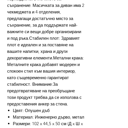
съхранение: Масичката за диван има 2
чекмеджета и 4 отделения,
предлагащи достатъчно място за
съхранение, за да поддържате най-
важните си вещи добре организирани
и под ръка.Стабилен плот: Здравият
плот е идеален и за поставяне на
вашите напитки, храна и други
декоративни елементи.Метални крака:
Металните крака добавят модерен и
спокоен стил към вашия интериор,
като същевременно гарантират
стабилност. Внимание:За
предотвратяване на преобръщане
този продукт трябва да се използва с
предоставения анкер за стена.
Цвят: Опушен дъб
Материал: Инженерно дърво, метал
Размери: 102 x 44,5 x 50 см (Д x Ш x