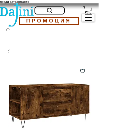
преди затварящото
ПРОМОЦИЯ