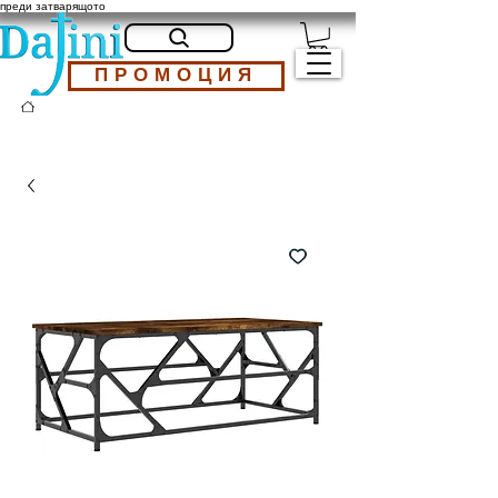
преди затварящото
ПРОМОЦИЯ