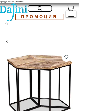
преди затварящото
ПРОМОЦИЯ