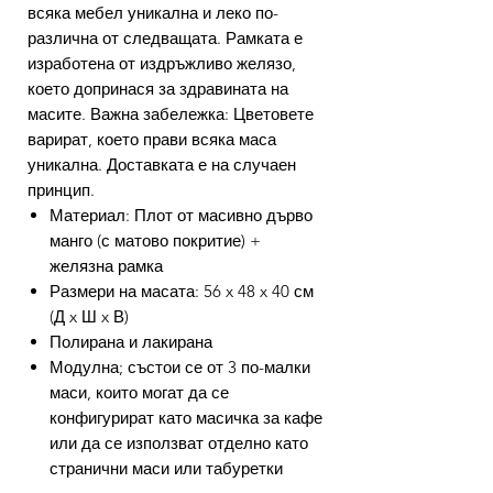
всяка мебел уникална и леко по-
различна от следващата. Рамката е
изработена от издръжливо желязо,
което допринася за здравината на
масите. Важна забележка: Цветовете
варират, което прави всяка маса
уникална. Доставката е на случаен
принцип.
Материал: Плот от масивно дърво
манго (с матово покритие) +
желязна рамка
Размери на масата: 56 x 48 x 40 см
(Д x Ш x В)
Полирана и лакирана
Модулна; състои се от 3 по-малки
маси, които могат да се
конфигурират като масичка за кафе
или да се използват отделно като
странични маси или табуретки