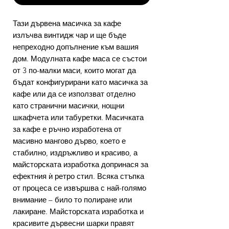
Тази дървена масичка за кафе
излъчва винтидж чар и ще бъде
непреходно допълнение към вашия
дом. Модулната кафе маса се състои
от 3 по-малки маси, които могат да
бъдат конфигурирани като масичка за
кафе или да се използват отделно
като странични масички, нощни
шкафчета или табуретки. Масичката
за кафе е ръчно изработена от
масивно мангово дърво, което е
стабилно, издръжливо и красиво, а
майсторската изработка допринася за
ефектния ѝ ретро стил. Всяка стъпка
от процеса се извършва с най-голямо
внимание – било то полиране или
лакиране. Майсторската изработка и
красивите дървесни шарки правят