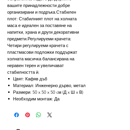
вашите принадлежности добре
организирани и подръка.Стабилен
плот: Стабилният плот на холната
маса е идеален за поставяне на
напитки, храна и други декоративни
предмети.Регулируеми крачета:
Четири регулируеми крачета с
пластмасови подложки поддържат
холната масичка балансирана на
неравен терен и увеличават
стабилността ѝ.
Цвят: Кафяв дъб
Материал: Инженерно дърво, метал
Размери: 50 x 50 x 50 cм (Д x Ш x В)
Необходим монтаж: Да