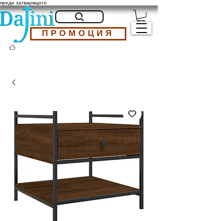
преди затварящото
ПРОМОЦИЯ