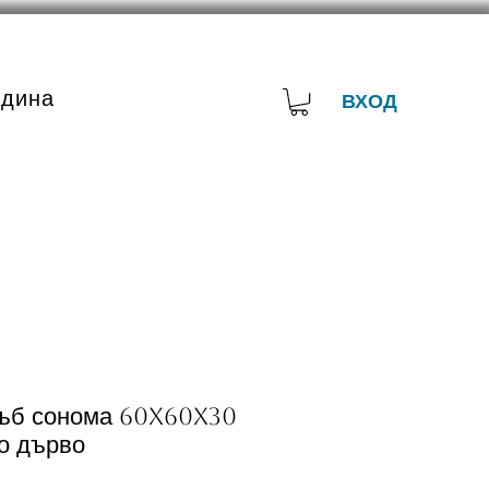
адина
ВХОД
ъб сонома 60x60x30
о дърво