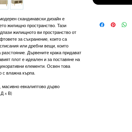
 модерен скандинавски дизайн е
ето жилищно пространство. Тази
дпази жилищното ви пространство от
фтовете за съхранение, които са
 списания или дребни вещи, които
а разстояние. Дървените крака придават
вият плот е идеален и за поставяне на
 декоративни елементи. Освен това
о с влажна кърпа.
, масивно евкалиптово дърво
 Д x В)