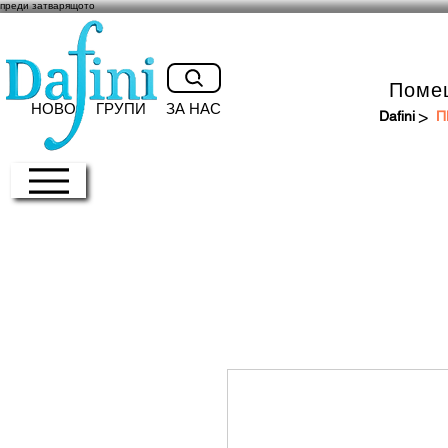
преди затварящото
Поме
НОВО
ГРУПИ
ЗА НАС
>
Dafini
П