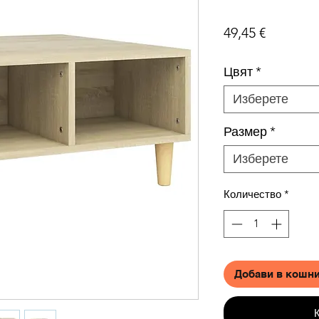
Цена
49,45 €
Цвят
*
Изберете
Размер
*
Изберете
Количество
*
Добави в кошн