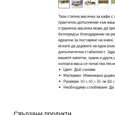
Тази стилна масичка за кафе с
практично допълнение към ваш
странична масичка може да пре
безпорядък благодарение на ра
идеални за поставяне на книги,
искате да държите на една рък
допълнителна стабилност. Здра
вашите напитки, храна и други
холната маса се почиства лесн
Цвят: Дъб сонома
Материал: Инженерно дърво
Размери: 60 x 60 x 30 cм (Ш x
Необходимо сглобяване: Да
Свързани продукти