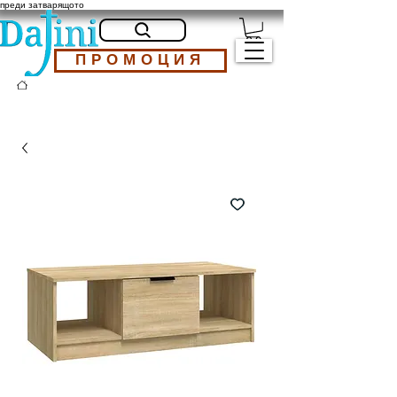
преди затварящото
ПРОМОЦИЯ