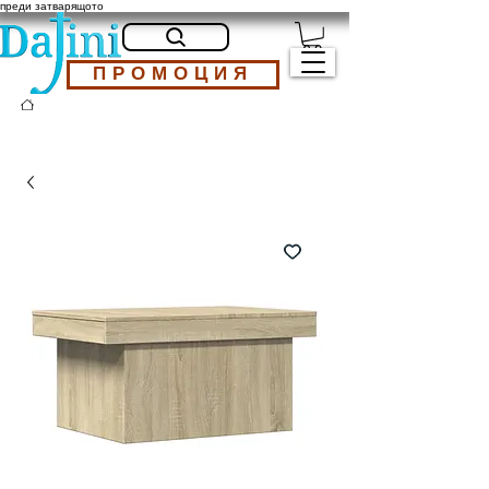
преди затварящото
ПРОМОЦИЯ