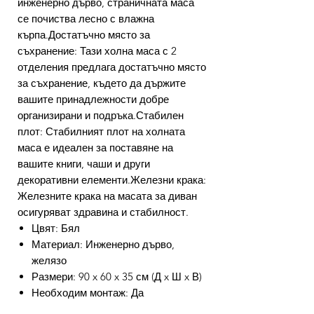
инженерно дърво, страничната маса
се почиства лесно с влажна
кърпа.Достатъчно място за
съхранение: Тази холна маса с 2
отделения предлага достатъчно място
за съхранение, където да държите
вашите принадлежности добре
организирани и подръка.Стабилен
плот: Стабилният плот на холната
маса е идеален за поставяне на
вашите книги, чаши и други
декоративни елементи.Железни крака:
Железните крака на масата за диван
осигуряват здравина и стабилност.
Цвят: Бял
Материал: Инженерно дърво,
желязо
Размери: 90 x 60 x 35 см (Д x Ш x В)
Необходим монтаж: Да