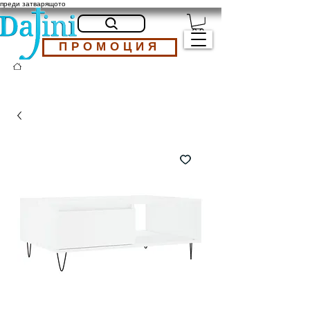
преди затварящото
ПРОМОЦИЯ