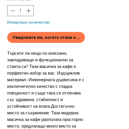
Изчерпано количество
Уведомете ме, когато стане наличен
Търсите ли нещо по-изискано,
завладяващо и функционално за
стаята си? Тази масичка за кафе е
перфектен избор за вас. Издържлив
материал: Инженерната дървесина е с
изключително качество с гладка
повърхност и също така се отличава
със здравина, стабилност и
устойчивост на влага.Достатъчно
място за съхранение: Тази модерна
масичка за кафе разполага просторно
място, предлагащо много място за