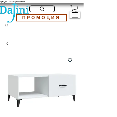
преди затварящото
ПРОМОЦИЯ