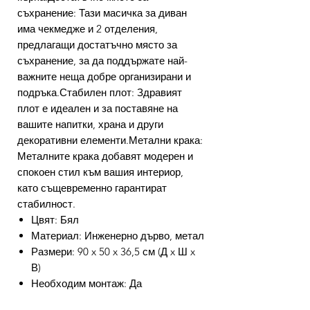
съхранение: Тази масичка за диван
има чекмедже и 2 отделения,
предлагащи достатъчно място за
съхранение, за да поддържате най-
важните неща добре организирани и
подръка.Стабилен плот: Здравият
плот е идеален и за поставяне на
вашите напитки, храна и други
декоративни елементи.Метални крака:
Металните крака добавят модерен и
спокоен стил към вашия интериор,
като същевременно гарантират
стабилност.
Цвят: Бял
Материал: Инженерно дърво, метал
Размери: 90 x 50 x 36,5 см (Д x Ш x
В)
Необходим монтаж: Да