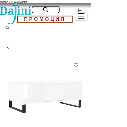
преди затварящото
ПРОМОЦИЯ