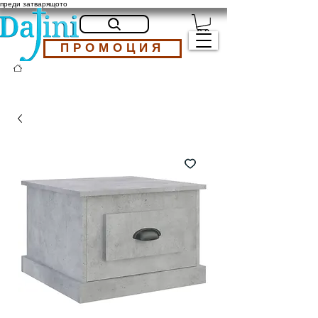
преди затварящото
ПРОМОЦИЯ