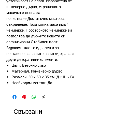
устойчивост на влага. Изработена от
инженерно дърво, страничната
масичка е лесна за
почистване.Достатъчно място за
съхранение: Тази холна маса има 1
чекмедже. Просторното чекмедже ви
позволява да държите нещата си
организирани.Стабилен плот:
Здравият плот е идеален и за
поставяне на вашите напитки, храна и
други декоративни елементи.
Цвят: Бетонно сиво
Материал: Инженерно дърво
Размери: 50 х 50 х 35 см (Д x Ш x В)
Необходим монтаж: Да
Свързани