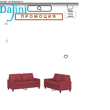
преди затварящото
ПРОМОЦИЯ