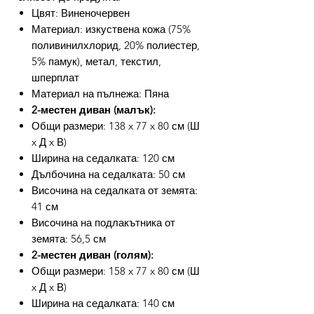
Цвят: Виненочервен
Материал: изкуствена кожа (75%
поливинилхлорид, 20% полиестер,
5% памук), метал, текстил,
шперплат
Материал на пълнежа: Пяна
2-местен диван (малък):
Общи размери: 138 x 77 x 80 см (Ш
x Д x В)
Ширина на седалката: 120 см
Дълбочина на седалката: 50 см
Височина на седалката от земята:
41 см
Височина на подлакътника от
земята: 56,5 см
2-местен диван (голям):
Общи размери: 158 x 77 x 80 см (Ш
x Д x В)
Ширина на седалката: 140 см