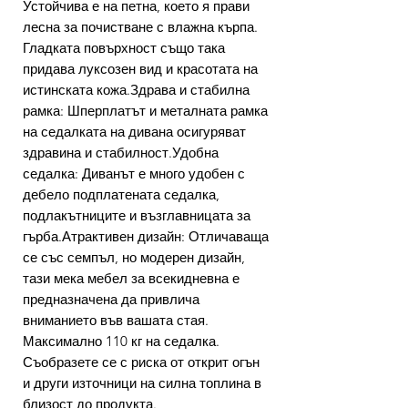
Устойчива е на петна, което я прави
лесна за почистване с влажна кърпа.
Гладката повърхност също така
придава луксозен вид и красотата на
истинската кожа.Здрава и стабилна
рамка: Шперплатът и металната рамка
на седалката на дивана осигуряват
здравина и стабилност.Удобна
седалка: Диванът е много удобен с
дебело подплатената седалка,
подлакътниците и възглавницата за
гърба.Атрактивен дизайн: Отличаваща
се със семпъл, но модерен дизайн,
тази мека мебел за всекидневна е
предназначена да привлича
вниманието във вашата стая.
Максимално 110 кг на седалка.
Съобразете се с риска от открит огън
и други източници на силна топлина в
близост до продукта.